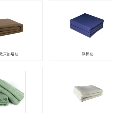
救灾热熔被
涤棉被