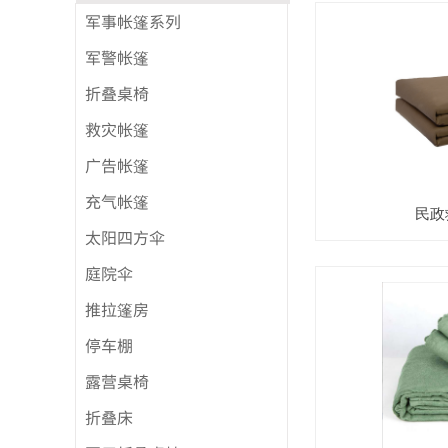
军事帐篷系列
军警帐篷
折叠桌椅
救灾帐篷
广告帐篷
充气帐篷
民政
太阳四方伞
庭院伞
推拉篷房
停车棚
露营桌椅
折叠床